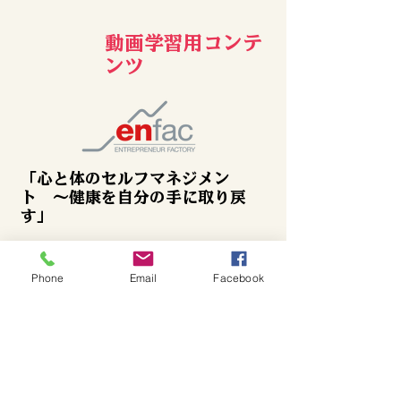
動画学習用コンテ
ンツ
「心と体のセルフマネジメン
ト 〜健康を自分の手に取り戻
す」
このプログラムは、日々の暮らしの中で心と
体を整えるためのヒントがたっぷり詰まっ
Phone
Email
Facebook
た、
全24本の動画シリーズです。
「インテグラル・ライフ・プラクティス
（ILP）」という統合的な考え方に基づき、
ヨーガの実践を通して、自分自身の心と体の
状態を見つめ、整えていく方法を学びます。