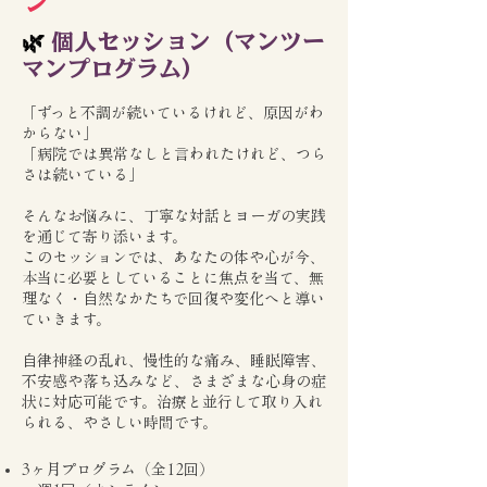
ン
🌿
個人セッション（マンツー
マンプログラム）
「ずっと不調が続いているけれど、原因がわ
からない」
「病院では異常なしと言われたけれど、つら
さは続いている」
そんなお悩みに、丁寧な対話とヨーガの実践
を通じて寄り添います。
このセッションでは、あなたの体や心が今、
本当に必要としていることに焦点を当て、無
理なく・自然なかたちで回復や変化へと導い
ていきます。
自律神経の乱れ、慢性的な痛み、睡眠障害、
不安感や落ち込みなど、さまざまな心身の症
状に対応可能です。治療と並行して取り入れ
られる、やさしい時間です。
3ヶ月プログラム（全12回）