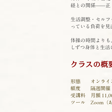
経との関係——正
生活調整・セルフ
っている負荷を見
体操の時間よりも
しずつ身体と生活
クラスの概
形態 オンライン
頻度 隔週開催
受講料 月額 11,
ツール Zoom（