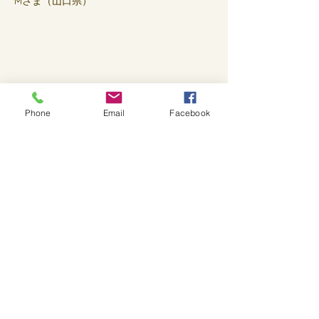
Mさま（山口県）
Phone
Email
Facebook
COPYRIGHT © YOGA LOTUS. ALL
RIGHTS RESERVED.
Contact